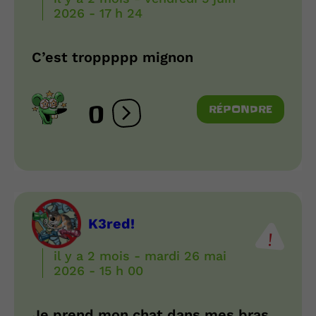
2026 - 17 h 24
C’est troppppp mignon
0
RÉPONDRE
Ouvrir les réactions
K3red!
il y a 2 mois - mardi 26 mai
2026 - 15 h 00
Je prend mon chat dans mes bras