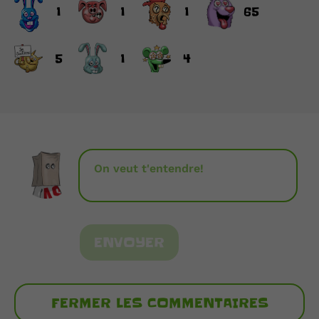
1
1
1
65
5
1
4
ENVOYER
FERMER LES COMMENTAIRES