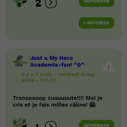
2
RÉPONDRE
Ouvrir les réactions
1 RÉPONSE
Just a My Hero
Academia-fan! ^0^
il y a 3 mois - vendredi 8 mai
2026 - 11 h 37
Trooooooop cuuuuuute!!!! Moi je
cris et je fais milles câlins! 🤗
RÉPONDRE