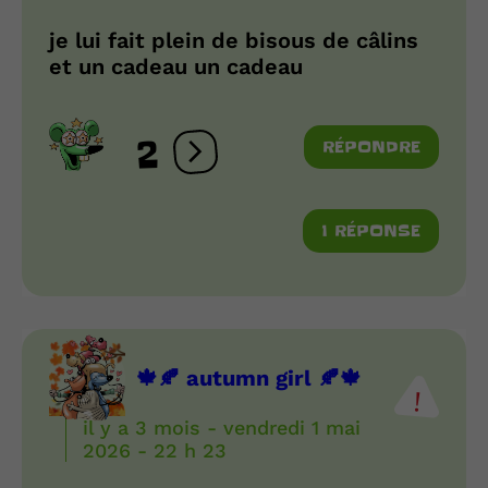
je lui fait plein de bisous de câlins
et un cadeau un cadeau
2
RÉPONDRE
Ouvrir les réactions
1 RÉPONSE
🍁🍂 autumn girl 🍂🍁
il y a 3 mois - vendredi 1 mai
2026 - 22 h 23