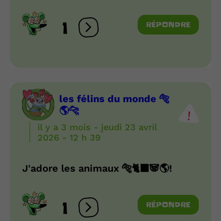
1
RÉPONDRE
Ouvrir les réactions
les félins du monde 🐅
🌎🐆
il y a 3 mois - jeudi 23 avril
2026 - 12 h 39
J'adore les animaux 🐅🐈‍⬛🐼🌎!
1
RÉPONDRE
Ouvrir les réactions