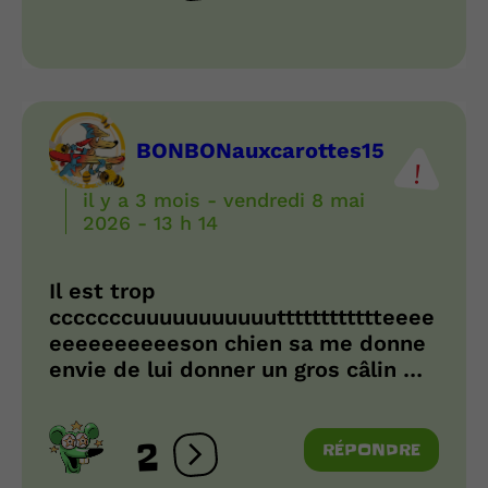
BONBONauxcarottes15
il y a 3 mois - vendredi 8 mai
2026 - 13 h 14
Il est trop
cccccccuuuuuuuuuuutttttttttttteeee
eeeeeeeeeeson chien sa me donne
envie de lui donner un gros câlin …
2
RÉPONDRE
Ouvrir les réactions