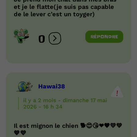
et je le flatte(je suis pas capable
de le lever c’est un toyger)
0
RÉPONDRE
Ouvrir les réactions
Hawai38
il y a 2 mois - dimanche 17 mai
2026 - 16 h 34
Il est mignon le chien 🐕😍😘❤🧡💛💚
💙💜