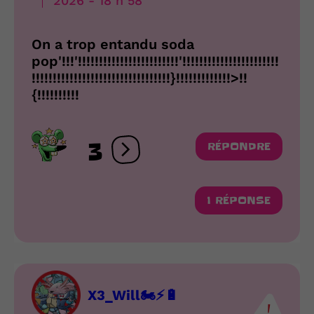
2026 - 18 h 58
On a trop entandu soda
pop'!!!'!!!!!!!!!!!!!!!!!!!!!!!!'!!!!!!!!!!!!!!!!!!!!!!!
!!!!!!!!!!!!!!!!!!!!!!!!!!!!!!!!!}!!!!!!!!!!!!!>!!
{!!!!!!!!!!
3
RÉPONDRE
Ouvrir les réactions
1 RÉPONSE
X3_Will🏍⚡🔋