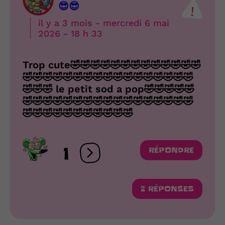
😎😎
il y a 3 mois - mercredi 6 mai
2026 - 18 h 33
Trop cute🤣🤣🤣🤣🤣🤣🤣🤣🤣🤣🤣🤣🤣
🤣🤣🤣🤣🤣🤣🤣🤣🤣🤣🤣🤣🤣🤣🤣🤣🤣
🤣🤣🤣 le petit sod a pop🤣🤣🤣🤣🤣
🤣🤣🤣🤣🤣🤣🤣🤣🤣🤣🤣🤣🤣🤣🤣🤣🤣
🤣🤣🤣🤣🤣🤣🤣🤣🤣🤣🤣
1
RÉPONDRE
Ouvrir les réactions
2 RÉPONSES