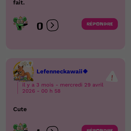
fait.
0
RÉPONDRE
Ouvrir les réactions
Lefenneckawaii🍀
il y a 3 mois - mercredi 29 avril
2026 - 00 h 58
Cute
RÉPONDRE