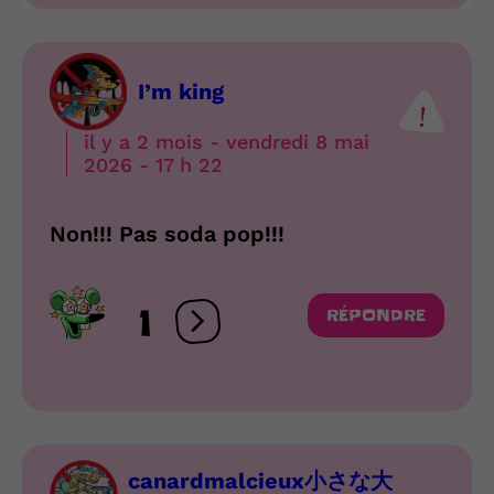
I’m king
il y a 2 mois - vendredi 8 mai
2026 - 17 h 22
Non!!! Pas soda pop!!!
1
RÉPONDRE
Ouvrir les réactions
canardmalcieux小さな大