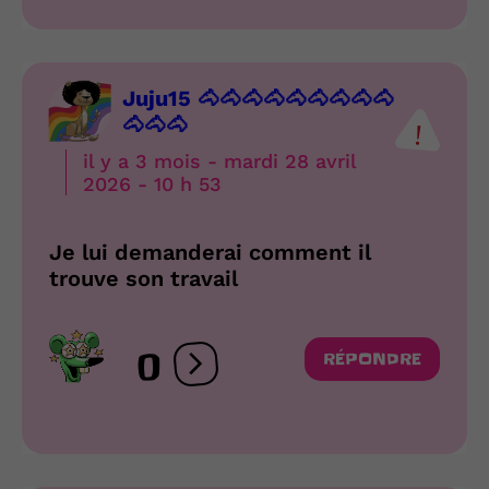
Juju15 🐴🐴🐴🐴🐴🐴🐴🐴🐴
🐴🐴🐴
il y a 3 mois - mardi 28 avril
2026 - 10 h 53
Je lui demanderai comment il
trouve son travail
0
RÉPONDRE
Ouvrir les réactions