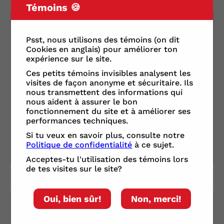
Témoins 🍪
Harry Potter 17
Psst, nous utilisons des témoins (on dit
il y a 2 mois - jeudi 21 mai 2026
Cookies en anglais) pour améliorer ton
- 00 h 06
expérience sur le site.
Ces petits témoins invisibles analysent les
visites de façon anonyme et sécuritaire. Ils
Oups Dobes
nous transmettent des informations qui
nous aident à assurer le bon
fonctionnement du site et à améliorer ses
performances techniques.
1
RÉPONDRE
Ouvrir les réactions
Si tu veux en savoir plus, consulte notre
Politique de confidentialité
à ce sujet.
Acceptes-tu l'utilisation des témoins lors
de tes visites sur le site?
Oui, bien sûr!
Non, merci!
Harry Potter 17