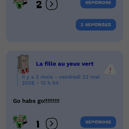
2
RÉPONDRE
Ouvrir les réactions
2 RÉPONSES
La fille au yeux vert
il y a 2 mois - vendredi 22 mai
2026 - 13 h 54
Go habs go!!!!!!!!!
1
RÉPONDRE
Ouvrir les réactions