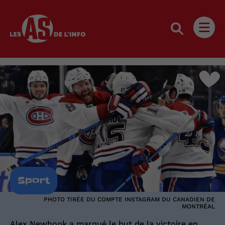
Les as de l'info
Ouvri
Sport
PHOTO TIRÉE DU COMPTE INSTAGRAM DU CANADIEN DE
MONTRÉAL
Alex Newhook a marqué le but de la victoire en