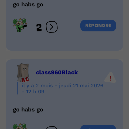
go habs go
2
RÉPONDRE
Ouvrir les réactions
class960Black
il y a 2 mois - jeudi 21 mai 2026
- 12 h 09
go habs go