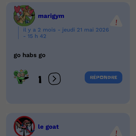
marigym
il y a 2 mois - jeudi 21 mai 2026
- 15 h 42
go habs go
1
RÉPONDRE
Ouvrir les réactions
le goat