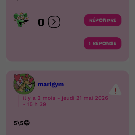
0
RÉPONDRE
Ouvrir les réactions
1 RÉPONSE
marigym
il y a 2 mois - jeudi 21 mai 2026
- 15 h 39
5\5😁