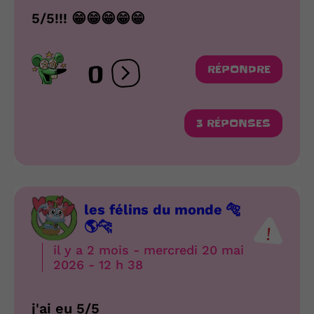
5/5!!! 😁😁😁😁😁
0
RÉPONDRE
Ouvrir les réactions
3 RÉPONSES
les félins du monde 🐅
🌎🐆
il y a 2 mois - mercredi 20 mai
2026 - 12 h 38
j'ai eu 5/5