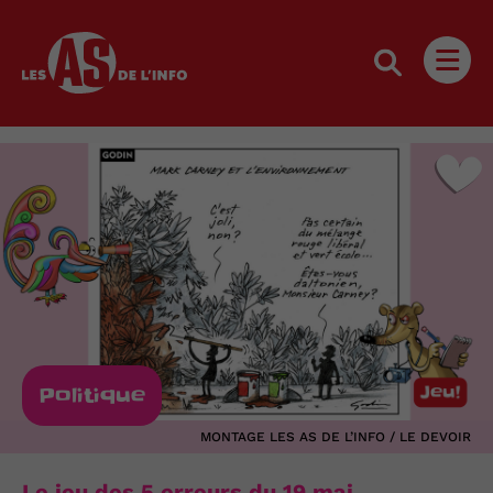
Les as de l'info
Ouvri
Politique
MONTAGE LES AS DE L’INFO / LE DEVOIR
Le jeu des 5 erreurs du 19 mai