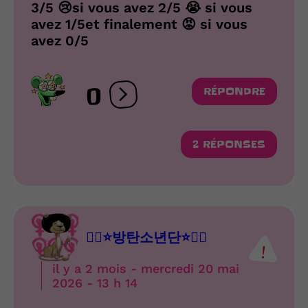
3/5 😢si vous avez 2/5 😭 si vous
avez 1/5et finalement 😡 si vous
avez 0/5
0
RÉPONDRE
Ouvrir les réactions
2 RÉPONSES
❤️‍🔥⭐️방탄소년단⭐️❤️‍🔥
il y a 2 mois - mercredi 20 mai
2026 - 13 h 14