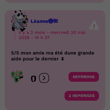
Léanne🏐🌺
il y a 2 mois - mercredi 20 mai
2026 - 14 h 37
5/5 mon amie ma été dune grande
aide pour le dernier 🌷
0
RÉPONDRE
Ouvrir les réactions
2 RÉPONSES