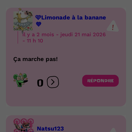
🩷Limonade à la banane
💜
il y a 2 mois - jeudi 21 mai 2026
- 11 h 10
Ça marche pas!
0
RÉPONDRE
Ouvrir les réactions
Natsu123