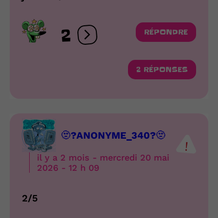
2
RÉPONDRE
Ouvrir les réactions
2 RÉPONSES
🫥?ANONYME_340?🫥
il y a 2 mois - mercredi 20 mai
2026 - 12 h 09
2/5