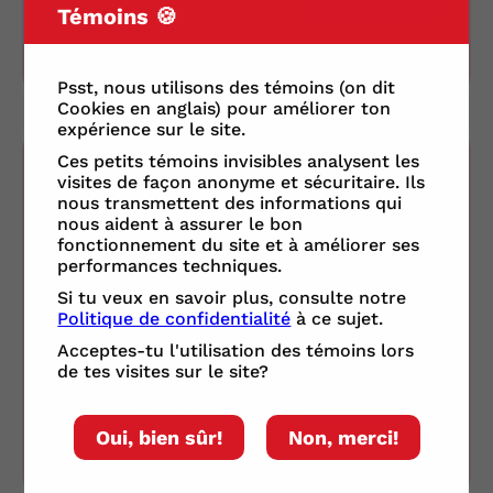
1
RÉPONDRE
Témoins 🍪
Ouvrir les réactions
Psst, nous utilisons des témoins (on dit
Cookies en anglais) pour améliorer ton
expérience sur le site.
Ces petits témoins invisibles analysent les
ferrari 458
visites de façon anonyme et sécuritaire. Ils
nous transmettent des informations qui
nous aident à assurer le bon
il y a 2 mois - mercredi 20 mai
fonctionnement du site et à améliorer ses
2026 - 11 h 57
performances techniques.
Si tu veux en savoir plus, consulte notre
Oui j'ai réussi d'avoir 5/5
Politique de confidentialité
à ce sujet.
Acceptes-tu l'utilisation des témoins lors
de tes visites sur le site?
1
RÉPONDRE
Ouvrir les réactions
Oui, bien sûr!
Non, merci!