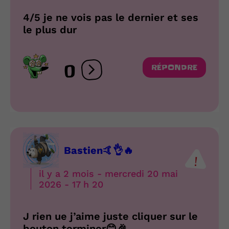
4/5 je ne vois pas le dernier et ses
le plus dur
0
RÉPONDRE
Ouvrir les réactions
Bastien🤙👌🔥
il y a 2 mois - mercredi 20 mai
2026 - 17 h 20
J rien ue j’aime juste cliquer sur le
bouton terminer😊🎉