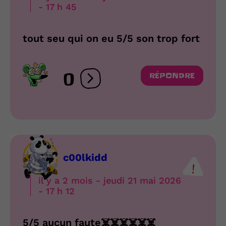
- 17 h 45
tout seu qui on eu 5/5 son trop fort
0
RÉPONDRE
Ouvrir les réactions
c00lkidd
il y a 2 mois - jeudi 21 mai 2026
- 17 h 12
5/5 aucun faute☠️☠️☠️☠️☠️☠️