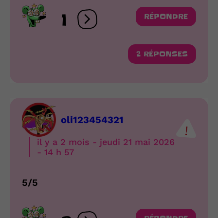
1
RÉPONDRE
Ouvrir les réactions
2 RÉPONSES
oli123454321
il y a 2 mois - jeudi 21 mai 2026
- 14 h 57
5/5