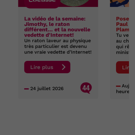
Cocasse
La vidéo de la semaine:
Pose t
Jimothy, le raton
Paul S
différent… et la nouvelle
Plamo
vedette d'Internet!
Tu veux
Un raton laveur au physique
au chef
très particulier est devenu
qui rêve
une vraie vedette d’Internet!
ministre
Lire plus
Lire
44
Aujour
24 juillet 2026
heures