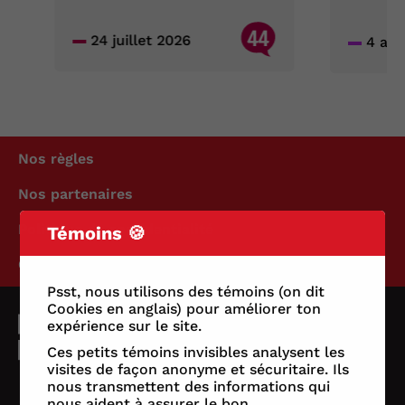
44
24 juillet 2026
4 aoû
Nos règles
Nos partenaires
Politique de confidentialité
Témoins 🍪
Conditions d'utilisation
Psst, nous utilisons des témoins (on dit
Cookies en anglais) pour améliorer ton
expérience sur le site.
Ces petits témoins invisibles analysent les
visites de façon anonyme et sécuritaire. Ils
nous transmettent des informations qui
nous aident à assurer le bon