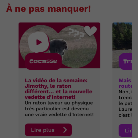
À ne pas manquer!
Cocasse
Tra
La vidéo de la semaine:
Mais où
Jimothy, le raton
route 
différent… et la nouvelle
Non, il 
vedette d'Internet!
tremble
Un raton laveur au physique
le petit
très particulier est devenu
Laurent
une vraie vedette d’Internet!
c’est la 
Lire plus
Lire