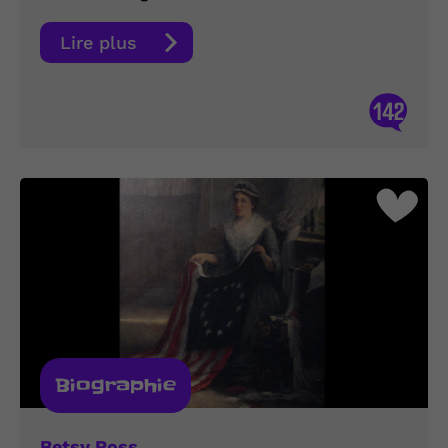
Lire plus
142
Biographie
Betsy Ross