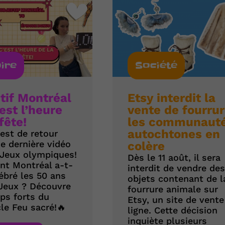
oire
Société
tif Montréal
Etsy interdit la
’est l’heure
vente de fourrur
fête!
les communaut
autochtones en
est de retour
e dernière vidéo
colère
 Jeux olympiques!
Dès le 11 août, il sera
t Montréal a-t-
interdit de vendre des
lébré les 50 ans
objets contenant de l
Jeux ? Découvre
fourrure animale sur
ps forts du
Etsy, un site de vente
le Feu sacré!🔥
ligne. Cette décision
inquiète plusieurs