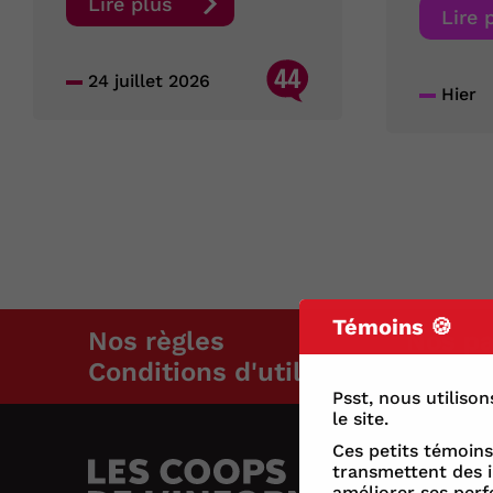
Lire plus
Lire 
44
24 juillet 2026
Hier
Témoins 🍪
Nos règles
Nos pa
Conditions d'utilisation
Psst, nous utiliso
le site.
Ces petits témoins 
transmettent des i
améliorer ses per