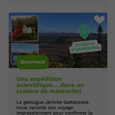
Sciences
Une expédition
scientifique… dans un
cratère de météorite!
Le géologue Jérôme Gattacceca
nous raconte son voyage
impressionnant pour confirmer la