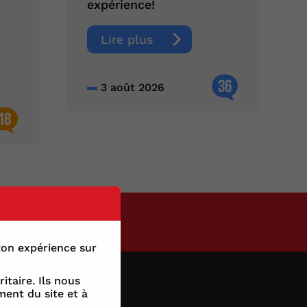
expérience!
Lire plus
36
3 août 2026
18
nfidentialité
 ton expérience sur
itaire. Ils nous
ent du site et à