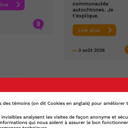
communautés
plus
autochtones. Je
t'explique.
9
Lire plus
3 août 2026
rtenaires
Politique de co
ns des témoins (on dit Cookies en anglais) pour améliorer
invisibles analysent les visites de façon anonyme et sécur
nformations qui nous aident à assurer le bon fonctionnem
formances techniques.