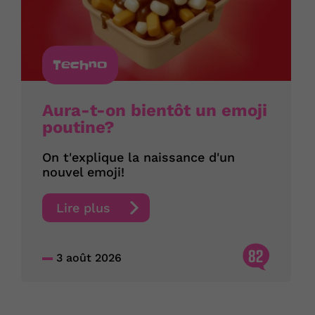
Techno
Aura-t-on bientôt un emoji
poutine?
On t'explique la naissance d'un
nouvel emoji!
Lire plus
82
3 août 2026