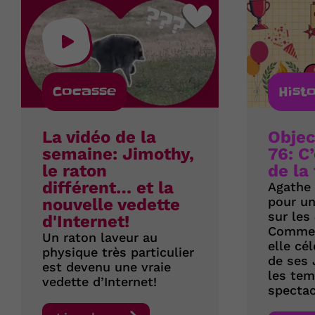
Cocasse
Hist
La vidéo de la
Objec
semaine: Jimothy,
76: C
le raton
de la 
différent… et la
Agathe 
pour un
nouvelle vedette
sur les
d'Internet!
Commen
Un raton laveur au
elle cé
physique très particulier
de ses 
est devenu une vraie
les tem
vedette d’Internet!
spectac