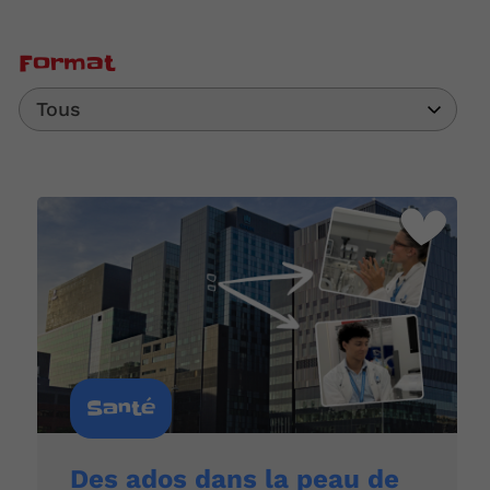
Format
Tous
Santé
Des ados dans la peau de