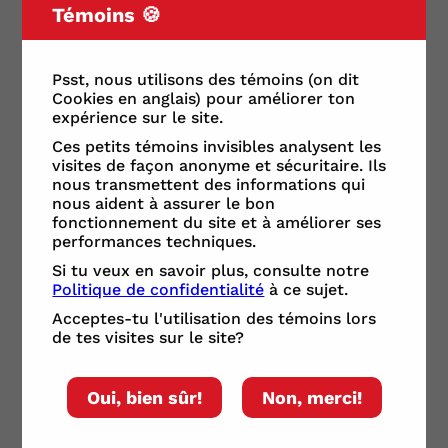
L'UTILISATION OU DE L'INCAPACITÉ
Témoins 🍪
D'UTILISER QUOI QUE CE SOIT,
LOGICIEL, CONTENU, BIENS OU
SERVICES D'UN SITE OU OFFERT PAR
Psst, nous utilisons des témoins (on dit
L'INTERMÉDIAIRE D'UN SITE LIÉ AU
Cookies en anglais) pour améliorer ton
SITE.
expérience sur le site.
Ces petits témoins invisibles analysent les
14. Absence de conseil
visites de façon anonyme et sécuritaire. Ils
nous transmettent des informations qui
Le Site pourrait, de temps à autres,
nous aident à assurer le bon
rendre disponible de l'information
fonctionnement du site et à améliorer ses
reliée à divers champs de pratique
performances techniques.
professionnels, incluant, notamment,
Si tu veux en savoir plus, consulte notre
la santé et la forme physique, le
Politique de confidentialité
à ce sujet.
droit, la comptabilité et la
Acceptes-tu l'utilisation des témoins lors
planification financière et les
de tes visites sur le site?
investissements («
l'Information
professionnelle
»). L'Information
professionnelle est fournie
Oui, bien sûr!
Non, merci!
uniquement à des fins éducatives et
de divertissement et ne devraient en