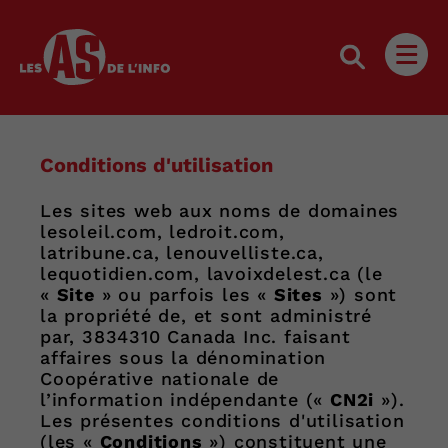
Les as de l'info
Ouvri
Conditions d'utilisation
Les sites web aux noms de domaines
lesoleil.com, ledroit.com,
latribune.ca, lenouvelliste.ca,
lequotidien.com, lavoixdelest.ca (le
«
Site
» ou parfois les «
Sites
») sont
la propriété de, et sont administré
par, 3834310 Canada Inc. faisant
affaires sous la dénomination
Coopérative nationale de
l’information indépendante («
CN2i
»).
Les présentes conditions d'utilisation
(les «
Conditions
») constituent une