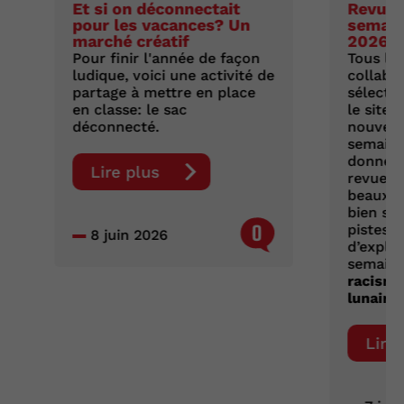
Et si on déconnectait
Revue 
pour les vacances? Un
semaine
marché créatif
2026
Pour finir l'année de façon
Tous les
ludique, voici une activité de
collabo
partage à mettre en place
sélecti
en classe: le sac
le site d
déconnecté.
nouvell
semaine
donnent
Lire plus
revue d
beaux d
bien sûr
0
pistes d
8 juin 2026
d’exploi
semaine
racisme
lunaire 
Lire