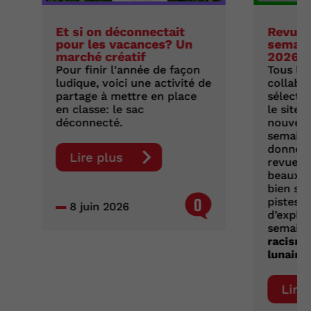
Et si on déconnectait
Revue 
pour les vacances? Un
semaine
marché créatif
2026
Pour finir l'année de façon
Tous les
ludique, voici une activité de
collabo
partage à mettre en place
sélecti
en classe: le sac
le site d
déconnecté.
nouvell
semaine
donnent
Lire plus
revue d
beaux d
bien sûr
0
pistes d
8 juin 2026
d’exploi
semaine
racisme
lunaire 
Lire