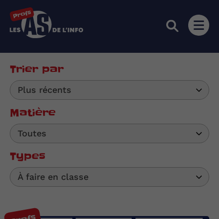
Les as de l'info
Ouvri
Trier par
Plus récents
Matière
Toutes
Types
À faire en classe