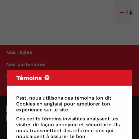
7 jui
Nos règles
Nos partenaires
Politique de confidentialité
Témoins 🍪
Conditions d'utilisation
Psst, nous utilisons des témoins (on dit
Cookies en anglais) pour améliorer ton
expérience sur le site.
Ces petits témoins invisibles analysent les
visites de façon anonyme et sécuritaire. Ils
nous transmettent des informations qui
nous aident à assurer le bon