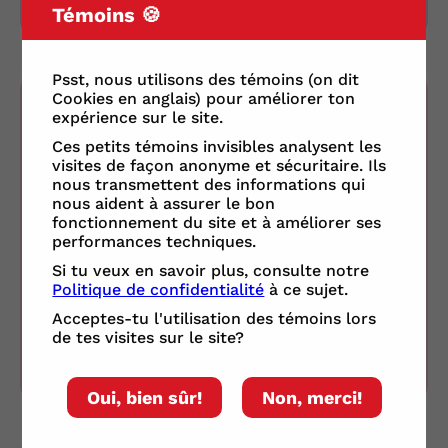
Témoins 🍪
Psst, nous utilisons des témoins (on dit
Cookies en anglais) pour améliorer ton
CR 7 FAN
expérience sur le site.
Ces petits témoins invisibles analysent les
il y a 1 an - lundi 24 mars 2025
visites de façon anonyme et sécuritaire. Ils
- 21 h 03
nous transmettent des informations qui
nous aident à assurer le bon
fonctionnement du site et à améliorer ses
moi non plus 🎀
performances techniques.
Si tu veux en savoir plus, consulte notre
Politique de confidentialité
à ce sujet.
1
RÉPONDRE
Acceptes-tu l'utilisation des témoins lors
Ouvrir les réactions
de tes visites sur le site?
Oui, bien sûr!
Non, merci!