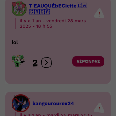
T'EAUQUÉbECicite🇨🇦
🇨🇦🇨🇦
il y a 1 an - vendredi 28 mars
2025 - 18 h 55
lol
2
RÉPONDRE
Ouvrir les réactions
kangourourex24
il y a 1 an - mardi 25 mars 2025