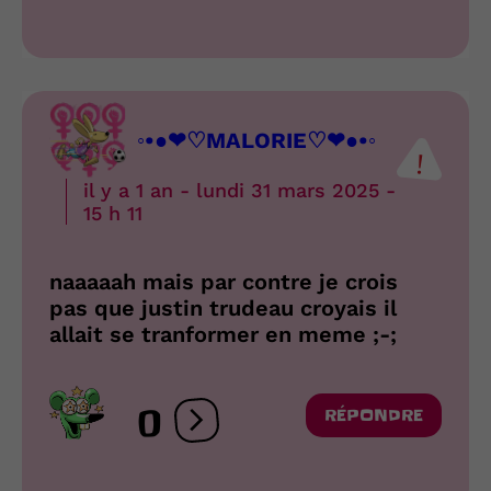
◦•●❤♡MALORIE♡❤●•◦
il y a 1 an - lundi 31 mars 2025 -
15 h 11
naaaaah mais par contre je crois
pas que justin trudeau croyais il
allait se tranformer en meme ;-;
0
RÉPONDRE
Ouvrir les réactions