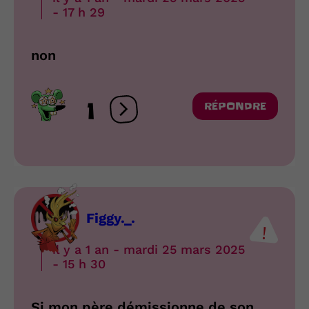
- 17 h 29
non
1
RÉPONDRE
Ouvrir les réactions
Figgy._.
il y a 1 an - mardi 25 mars 2025
- 15 h 30
Si mon père démissionne de son