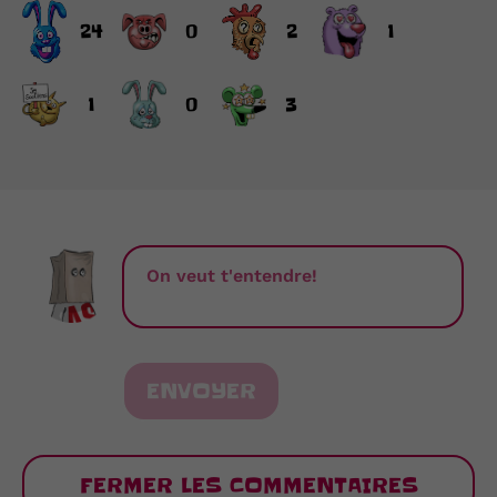
24
0
2
1
1
0
3
ENVOYER
FERMER LES COMMENTAIRES