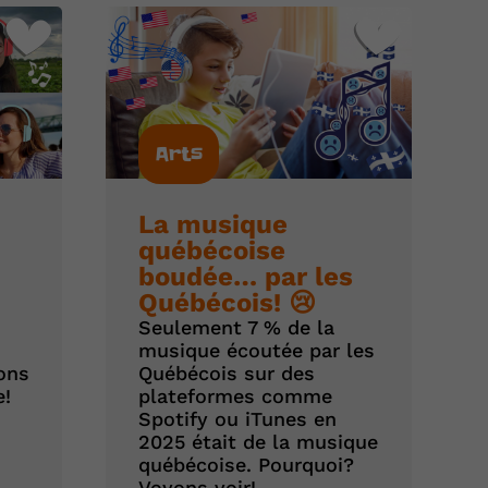
Arts
La musique
québécoise
boudée… par les
Québécois! 😢
Seulement 7 % de la
musique écoutée par les
ons
Québécois sur des
e!
plateformes comme
Spotify ou iTunes en
2025 était de la musique
québécoise. Pourquoi?
Voyons voir!