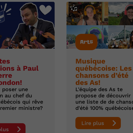
Arts
tes
Musique
ions à Paul
québécoise: Les
erre
chansons d’été
ondon!
des As!
 poser une
L'équipe des As te
n au chef du
propose de découvrir
uébécois qui rêve
une liste de de chans
premier ministre?
d'été 100% québécois
Lire plus
plus