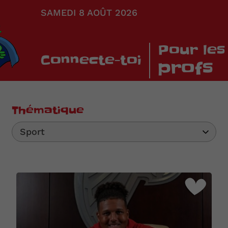
SAMEDI 8 AOÛT 2026
Pour les
Connecte-toi
profs
Thématique
Sport