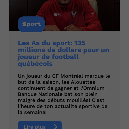
Sport
Les As du sport: 135
millions de dollars pour un
joueur de football
québécois
Un joueur du CF Montréal marque le
but de la saison, les Alouettes
continuent de gagner et l’Omnium
Banque Nationale bat son plein
malgré des débuts mouillés! C'est
l'heure de ton actualité sportive de
la semaine!
Lire plus