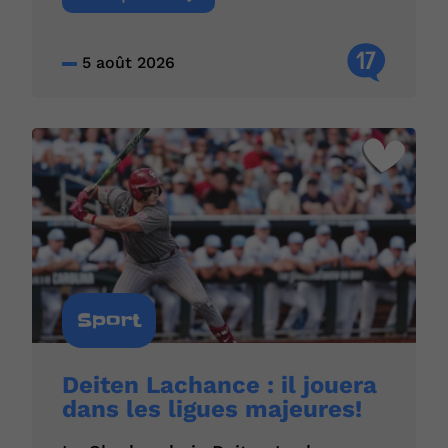
17
5 août 2026
Sport
Deiten Lachance : il jouera
dans les ligues majeures!