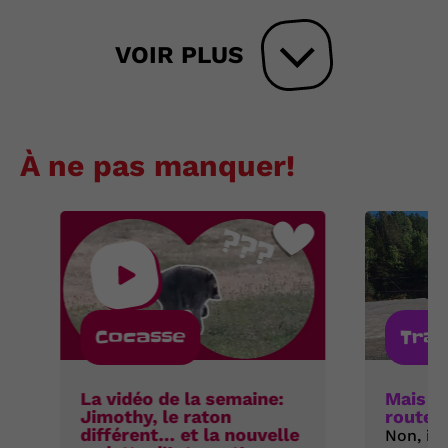
VOIR PLUS
À ne pas manquer!
Cocasse
Tra
La vidéo de la semaine:
Mais où
Jimothy, le raton
route 
différent… et la nouvelle
Non, il 