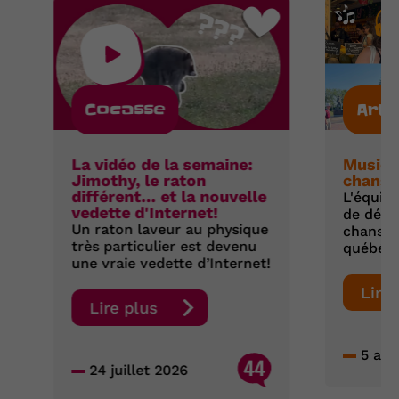
Cocasse
Arts
La vidéo de la semaine:
Musiqu
Jimothy, le raton
chanso
différent… et la nouvelle
L'équip
vedette d'Internet!
de décou
Un raton laveur au physique
chanson
très particulier est devenu
québéco
une vraie vedette d’Internet!
Lire
Lire plus
5 aoû
44
24 juillet 2026