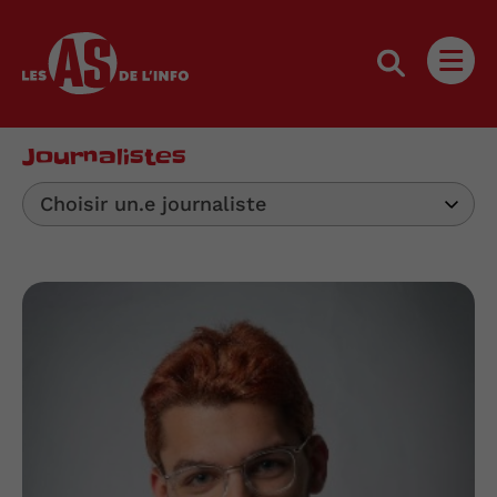
Les as de l'info
Ouvri
Journalistes
Choisir un.e journaliste