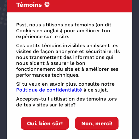
Témoins 🍪
27
4 janvier 2024
Psst, nous utilisons des témoins (on dit
Cookies en anglais) pour améliorer ton
expérience sur le site.
Ces petits témoins invisibles analysent les
visites de façon anonyme et sécuritaire. Ils
nous transmettent des informations qui
nous aident à assurer le bon
fonctionnement du site et à améliorer ses
performances techniques.
Si tu veux en savoir plus, consulte notre
Politique de confidentialité
à ce sujet.
Acceptes-tu l'utilisation des témoins lors
Animaux
de tes visites sur le site?
La véritable histoire canadienne de
Winnie l’ourson
Oui, bien sûr!
Non, merci!
On te raconte l'étonnante amitié entre