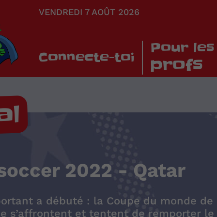
VENDREDI 7 AOÛT 2026
Pour les
Connecte-toi
profs
al
occer 2022 - Qatar
ortant a débuté : la Coupe du monde de 
 s’affrontent et tentent de remporter l