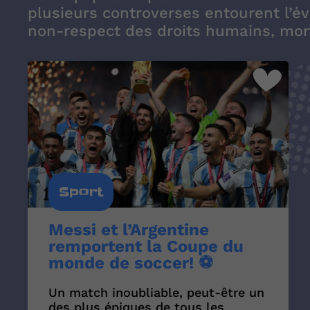
plusieurs controverses entourent l’év
non-respect des droits humains, morts
Sport
Messi et l’Argentine
remportent la Coupe du
monde de soccer! ⚽
Un match inoubliable, peut-être un
des plus épiques de tous les