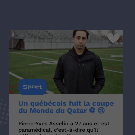
Sport
Un québécois fuit la coupe
du Monde du Qatar ⚽ 😢
Pierre-Yves Asselin a 27 ans et est
paramédical, c’est-à-dire qu’il