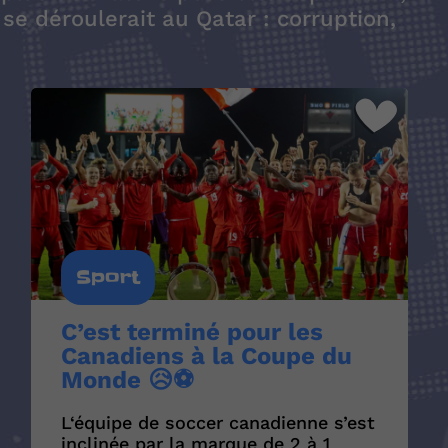
se déroulerait au Qatar : corruption,
Sport
C’est terminé pour les
Canadiens à la Coupe du
Monde 😥⚽️
L‘équipe de soccer canadienne s’est
inclinée par la marque de 2 à 1