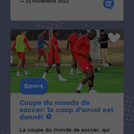
23 novembre 2022
22
Sport
Coupe du monde de
soccer: le coup d’envoi est
donné! ⚽
La coupe du monde de soccer, qui