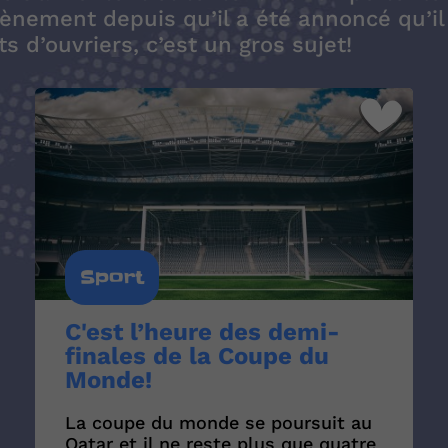
ènement depuis qu’il a été annoncé qu’il 
 d’ouvriers, c’est un gros sujet!
Sport
C'est l’heure des demi-
finales de la Coupe du
Monde!
La coupe du monde se poursuit au
Qatar et il ne reste plus que quatre