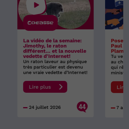
Cocasse
La vidéo de la semaine:
Pose t
Jimothy, le raton
Paul S
différent… et la nouvelle
Plamo
vedette d'Internet!
Tu veux
Un raton laveur au physique
au chef
très particulier est devenu
qui rêve
une vraie vedette d’Internet!
ministre
Lire plus
Lire
44
24 juillet 2026
7 aoû