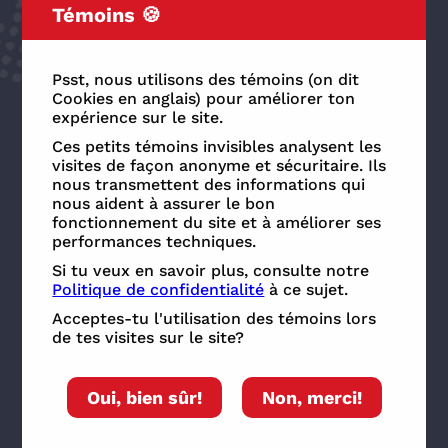
Témoins 🍪
Psst, nous utilisons des témoins (on dit
Cookies en anglais) pour améliorer ton
Arts
expérience sur le site.
Ces petits témoins invisibles analysent les
2 pour 1! William et Léopold se
visites de façon anonyme et sécuritaire. Ils
partagent le rôle de Pugsley!
nous transmettent des informations qui
nous aident à assurer le bon
Deux comédiens qui se partagent le
fonctionnement du site et à améliorer ses
même rôle? Comment c'est possible? 🤔
performances techniques.
Tu vas le savoir dans cet article!
Si tu veux en savoir plus, consulte notre
Politique de confidentialité
à ce sujet.
Lire plus
Acceptes-tu l'utilisation des témoins lors
de tes visites sur le site?
21
28 octobre 2023
Oui, bien sûr!
Non, merci!