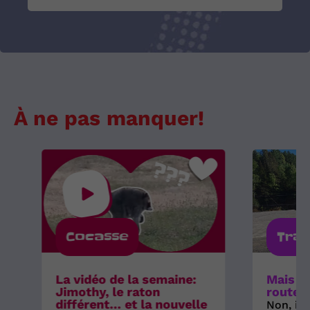
À ne pas manquer!
Cocasse
Tra
La vidéo de la semaine:
Mais où
Jimothy, le raton
route 
différent… et la nouvelle
Non, il 