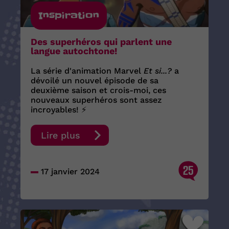
Inspiration
Des superhéros qui parlent une
langue autochtone!
La série d'animation Marvel
Et si...?
a
dévoilé un nouvel épisode de sa
deuxième saison et crois-moi, ces
nouveaux superhéros sont assez
incroyables! ⚡️
Lire plus
25
17 janvier 2024