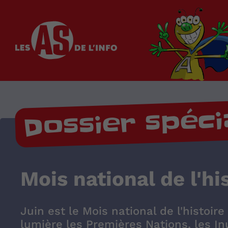
Les as de l'info
Dossier spéci
Mois national de l'hi
Juin est le Mois national de l'histoir
lumière les Premières Nations, les Inu