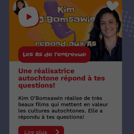
Les As de l’entrevue
Une réalisatrice
autochtone répond à tes
questions!
Kim O’Bomsawin réalise de très
beaux films qui mettent en valeur
les cultures autochtones. Elle a
répondu à tes questions!
Lire plus