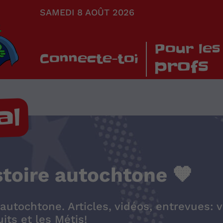
SAMEDI 8 AOÛT 2026
Pour les
Connecte-toi
profs
al
stoire autochtone 🧡
e autochtone. Articles, vidéos, entrevues:
its et les Métis!