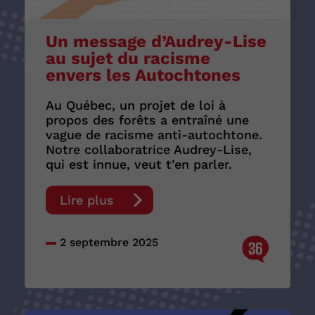
Un message d’Audrey-Lise
au sujet du racisme
envers les Autochtones
Au Québec, un projet de loi à
propos des forêts a entraîné une
vague de racisme anti-autochtone.
Notre collaboratrice Audrey-Lise,
qui est innue, veut t’en parler.
Lire plus
2 septembre 2025
36