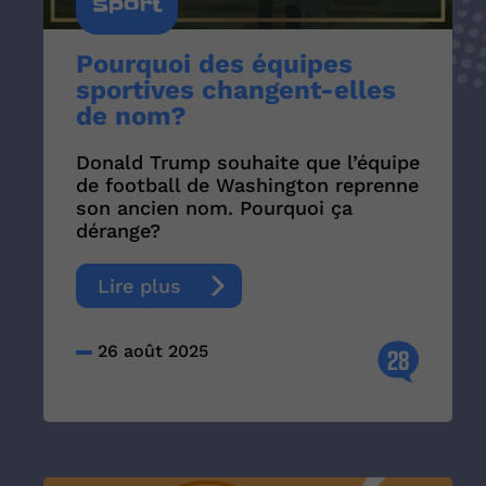
Sport
Pourquoi des équipes
sportives changent-elles
de nom?
Donald Trump souhaite que l’équipe
de football de Washington reprenne
son ancien nom. Pourquoi ça
dérange?
Lire plus
26 août 2025
28