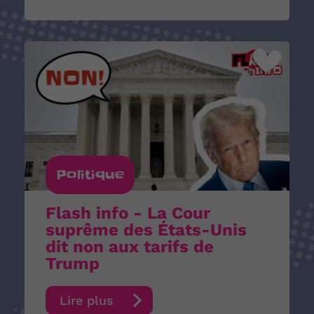
Politique
Flash info - La Cour
suprême des États-Unis
dit non aux tarifs de
Trump
Lire plus