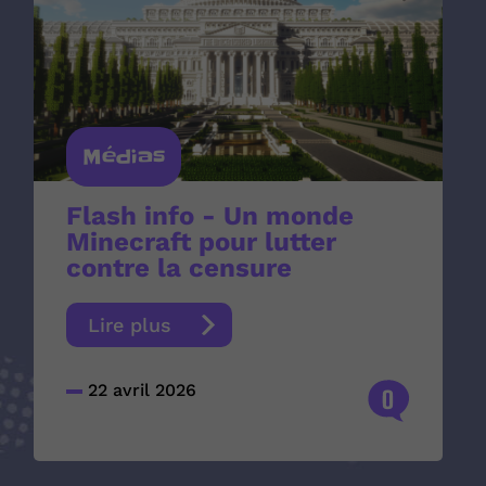
Médias
Flash info - Un monde
Minecraft pour lutter
contre la censure
Lire plus
22 avril 2026
0