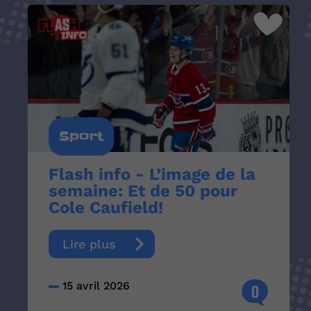
Sport
Flash info - L’image de la
semaine: Et de 50 pour
Cole Caufield!
Lire plus
15 avril 2026
0