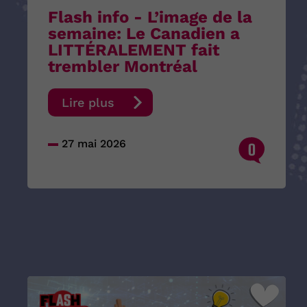
Flash info - L’image de la
semaine: Le Canadien a
LITTÉRALEMENT fait
trembler Montréal
Lire plus
27 mai 2026
0