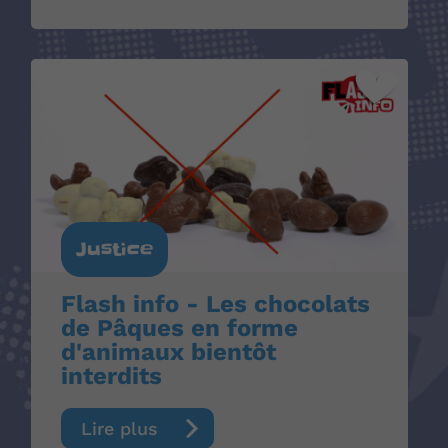
Justice
Flash info - Les chocolats
de Pâques en forme
d'animaux bientôt
interdits
Lire plus