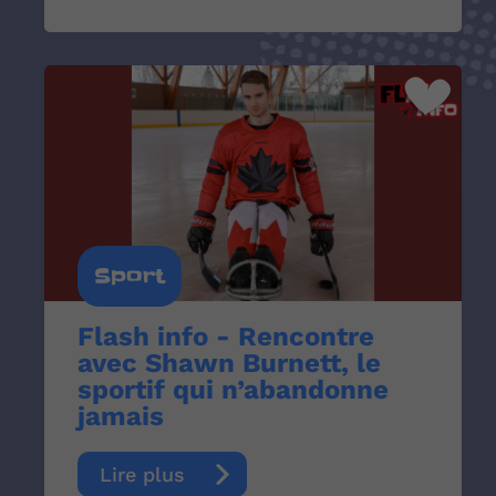
Sport
Flash info - Rencontre
avec Shawn Burnett, le
sportif qui n’abandonne
jamais
Lire plus