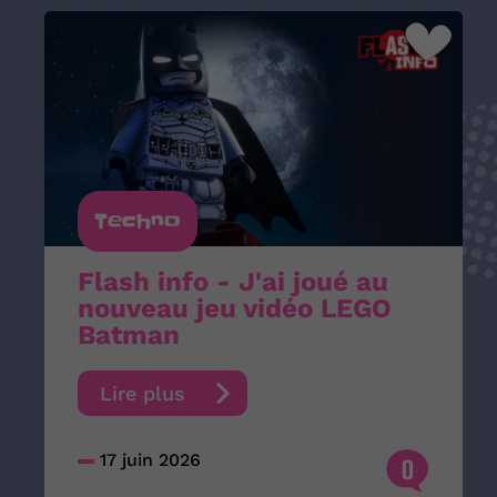
Techno
Flash info - J'ai joué au
nouveau jeu vidéo LEGO
Batman
Lire plus
17 juin 2026
0