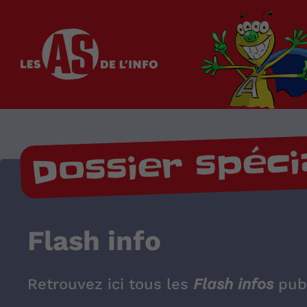
Les as de l'info
Dossier spéci
Flash info
Retrouvez ici tous les
Flash infos
publ